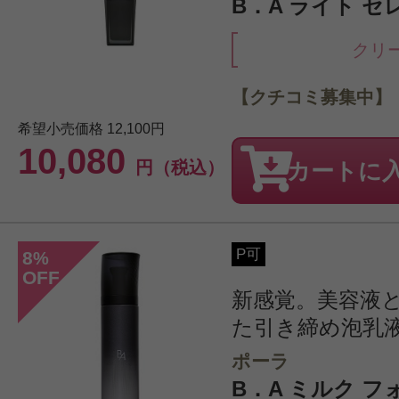
B．A ライト セレ
クリ
【クチコミ募集中】
希望小売価格
12,100円
10,080
円（税込）
カートに
P可
8
%
OFF
新感覚。美容液
た引き締め泡乳
ポーラ
B．A ミルク フォ