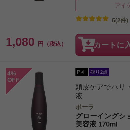
アイ
5(2件)
1,080
円（税込）
カートに
P可
残り2点
4
%
OFF
頭皮ケアでハリ
液
ポーラ
グローイングショ
美容液 170ml