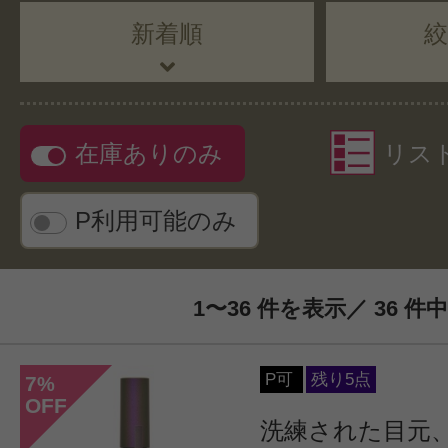
新着順
在庫ありのみ
リス
P利用可能のみ
1〜36 件を表示／ 36 件中
P可
残り5点
7
%
OFF
洗練された目元