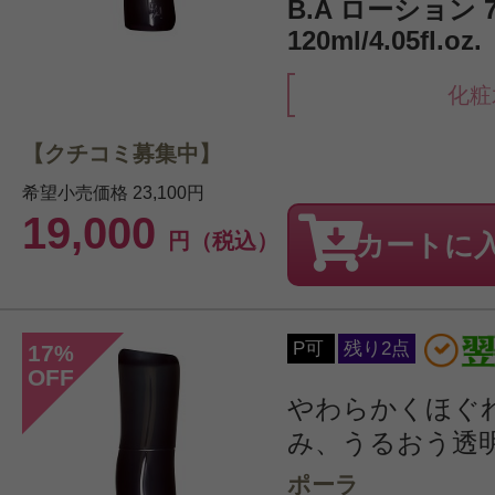
B.A ローション 
120ml/4.05fl.oz.
化粧
【クチコミ募集中】
希望小売価格
23,100円
19,000
円（税込）
カートに
P可
残り2点
17
%
OFF
やわらかくほぐ
み、うるおう透
ポーラ