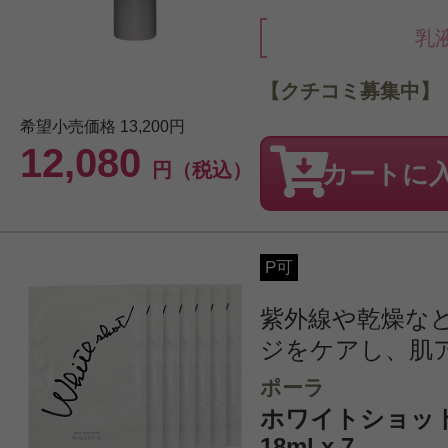
乳
【クチコミ募集中】
希望小売価格
13,200円
12,080
円（税込）
カートに
P可
紫外線や乾燥な
ジをケアし、肌
ポーラ
ホワイトショット
18ml x 7