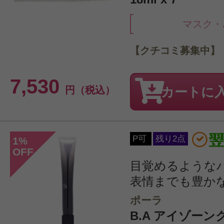
マスク・
【クチコミ募集中】
7,530
円（税込）
カートに
P可
残り2点
1
%
OFF
目覚めるような
表情までも豊か
ポーラ
B.A アイゾーンク