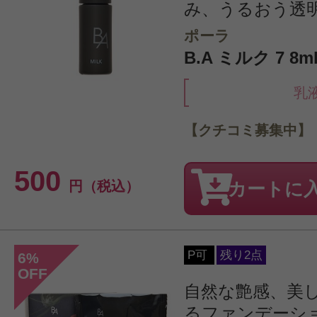
み、うるおう透
ポーラ
B.A ミルク 7 8
乳
【クチコミ募集中】
500
円（税込）
カートに
P可
残り2点
6
%
OFF
自然な艶感、美
るファンデーシ