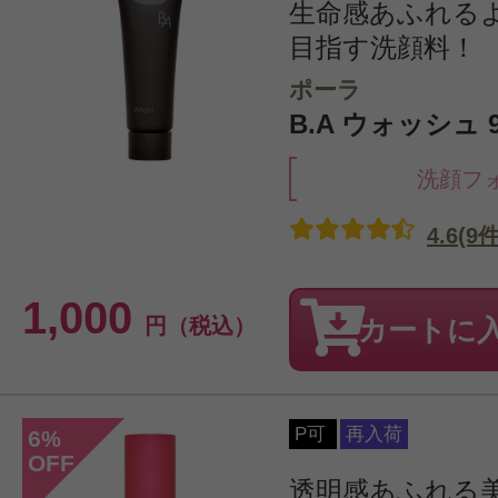
生命感あふれる
目指す洗顔料！
ポーラ
B.A ウォッシュ
洗顔フ
4.6(9件
1,000
円（税込）
カートに
P可
再入荷
6
%
OFF
透明感あふれる