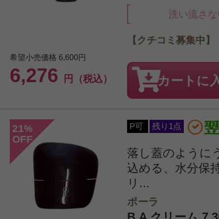
洗い流さな
【クチコミ募集中】
希望小売価格
6,600円
6,276
円（税込）
カートに
P可
残り1点
21
%
OFF
落し蓋のように
込める、水分保
リ...
ポーラ
B.A クリーム 7 30