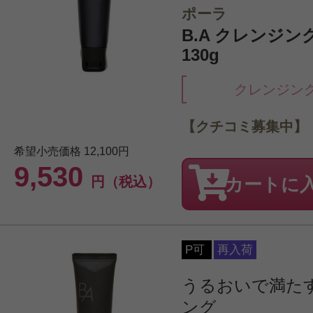
ポーラ
B.A クレンジン
130g
クレンジン
【クチコミ募集中】
希望小売価格
12,100円
9,530
円（税込）
カートに
P可
再入荷
うるおいで満た
ング