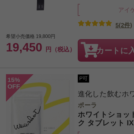
アイ
5(2件)
希望小売価格
19,800円
19,450
円（税込）
カートに
P可
15
%
OFF
進化した飲むホ
ポーラ
ホワイトショッ
ク タブレット IXS