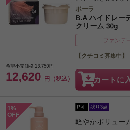
ポーラ
B.A ハイドレー
クリーム 30g
ファンデ
【クチコミ募集中】
希望小売価格
13,750円
12,620
円（税込）
カートに
P可
残り3点
1
%
OFF
軽やかボリュー