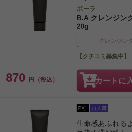
ポーラ
B.A クレンジン
20g
クレンジン
【クチコミ募集中】
870
円（税込）
カートに
P可
再入荷
生命感あふれる