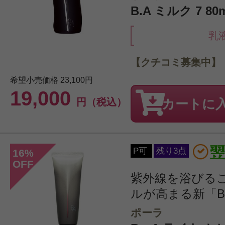
B.A ミルク 7 80ml/
乳
【クチコミ募集中】
希望小売価格
23,100円
19,000
円（税込）
カートに
P可
残り3点
16
%
OFF
紫外線を浴びる
ルが高まる新「B.A
ポーラ