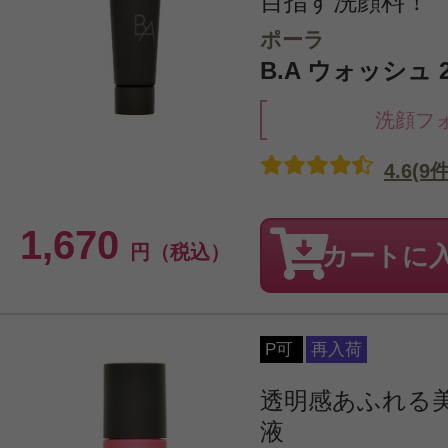
目指す洗顔料！
ポーラ
B.A ウォッシュ 2
洗顔フ
4.6(9件
1,670
円（税込）
カートに
P可
再入荷
透明感あふれる
液