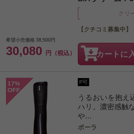
クリ
【クチコミ募集中】
希望小売価格
38,500円
30,080
円（税込）
カートに
P可
17
%
OFF
うるおいを抱え
ハリ。濃密感触
や...
ポーラ