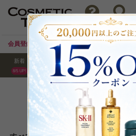
問い合わせ
検索
会員登録後のお買い物でポイントプレゼント！
新着
セール
ランキング
ブラ
8/5 UP!
Pola
ポーラ
全70点 /最大31%OFF