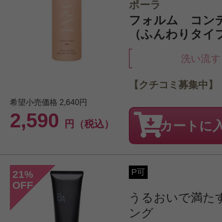
ポーラ
フォルム コン
（ふんわりタイプ）
洗い流す
【クチコミ募集中】
希望小売価格
2,640円
2,590
円（税込）
カートに
P可
21
%
OFF
うるおいで満た
ング