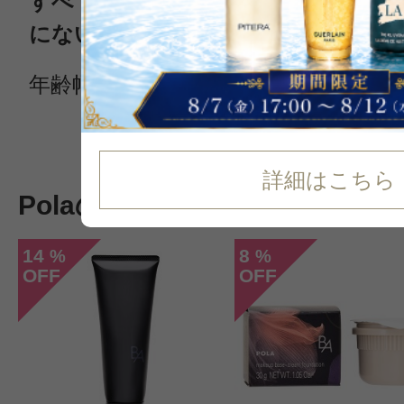
すべての力をもって、一人ひとりの
にない美をつくるPOLA
年齢幅広く日本人女性に愛されている
続きを読む
詳細はこちら
Polaの新着コスメ
14
8
%
%
OFF
OFF