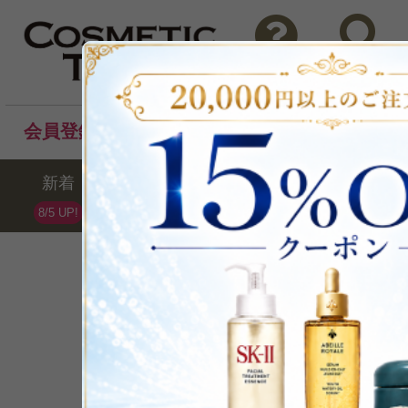
問い合わせ
検索
会員登録後のお買い物でポイントプレゼント！
新着
セール
ランキング
ブラ
8/5 UP!
Kanebo
カネボウ
全2点 /最大16%OFF