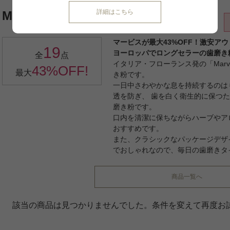
詳細はこちら
Marvis/マービス
マービスが最大43%OFF！激安ア
19
ヨーロッパでロングセラーの歯磨き
全
点
イタリア・フローランス発の「Mar
43%OFF!
最大
き粉です。
一日中さわやかな息を持続するのは
透を防ぎ、 歯を白く衛生的に保つ
磨き粉です。
口内を清潔に保ちながらハーブやア
おすすめです。
また、クラシックなパッケージデザ
でおしゃれなので、毎日の歯磨きタ
商品一覧へ
該当の商品は見つかりませんでした。条件を変えて再度お