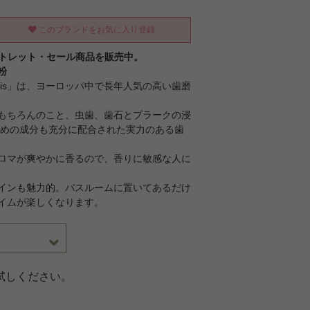
このブランドをお気に入り登録
ウトレット・セール商品を販売中。
粉
vis」は、ヨーロッパ中で長年人気の高い歯磨
もちろんのこと、虫歯、歯石とプラークの浸
ための成分も充分に配合された実力のある歯
ロマが爽やかに香るので、香りに敏感な人に
インも魅力的。バスルームに置いてあるだけ
イムが楽しくなります。
試しください。