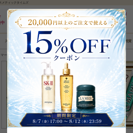
コスメティックタイムズ
最大5%pt還元｜最短3日｜8,000円以上全国送料無料
ログイン
ド
売中
新規登録
スキンケア
メイクアップ
ボディケア
ヘアケア
コフレ･雑貨
＞
マービス