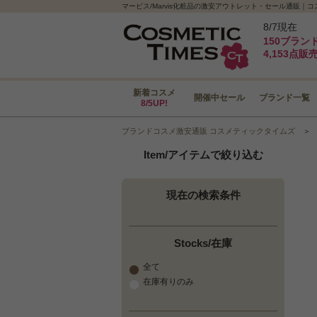
マービス/Marvis化粧品の激安アウトレット・セール通販｜
8/7現在
150ブラン
4,153点販
新着コスメ
開催中セール
ブランド一覧
8/5UP!
ブランドコスメ激安通販 コスメティックタイムズ
Item/アイテムで絞り込む
現在の検索条件
Stocks/在庫
全て
在庫有りのみ