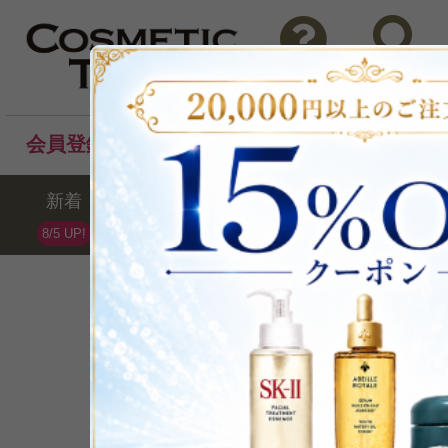
問い合わせ
検索
会員登録後のお買い物でポイントプレゼント！
新着
セール
ランキング
ブラ
8/5 UP!
ELIZABETH AR
エリザベスアーデン
全42点 /最大74%OFF
ブランドランキング第14位(07