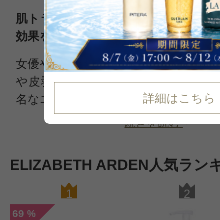
肌トラブルに万能クリームが超ロン
効果をもたらす化粧品ブランド
女優やモデルなどの間でも愛用者の
や皮剥けに大絶賛の「エイトアワー
詳細はこちら
名なエリザベスアーデン（Elizabeth Ea
続きを読む
ELIZABETH ARDEN人気ラ
1
2
69
%