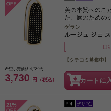
OFF
美の本質へのこ
た、唇のための
ゲラン
ルージュ ジェ ス
口
【クチコミ募集中】
希望小売価格
4,730円
3,730
円（税込）
カートに
P可
残り2点
21
%
OFF