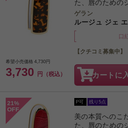
た、唇のための
ゲラン
ルージュ ジェ エ
口
【クチコミ募集中】
希望小売価格
4,730円
3,730
円（税込）
カートに
P可
残り5点
21
%
OFF
美の本質へのこ
た、唇のための