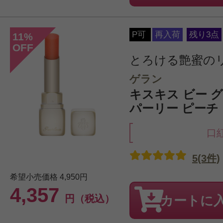
P可
再入荷
残り3点
11
%
OFF
とろける艶蜜の
ゲラン
キスキス ビー グロウ
パーリー ピーチ
口
5(3件)
希望小売価格
4,950円
4,357
円（税込）
カートに