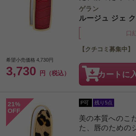
ゲラン
ルージュ ジェ ク
口
【クチコミ募集中】
希望小売価格
4,730円
3,730
円（税込）
カートに
P可
残り5点
21
%
OFF
美の本質へのこ
た、唇のための