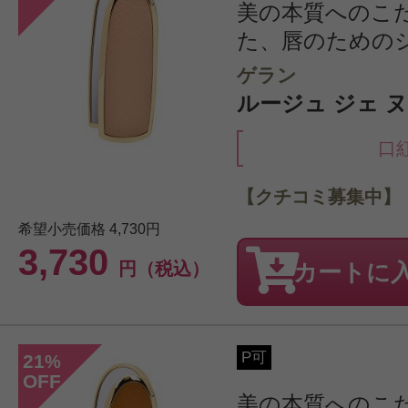
美の本質へのこ
た、唇のための
ゲラン
ルージュ ジェ ヌ
口
【クチコミ募集中】
希望小売価格
4,730円
3,730
円（税込）
カートに
P可
21
%
OFF
美の本質へのこ