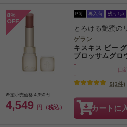
P可
再入荷
残り1点
8
%
OFF
とろける艶蜜の
ゲラン
キスキス ビー グロウ
ブロッサムグロ
口
5(3件)
希望小売価格
4,950円
4,549
円（税込）
カートに