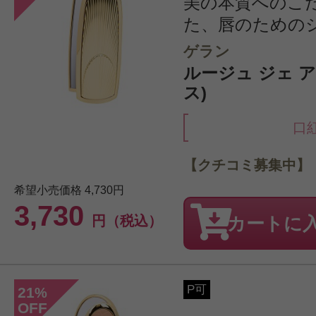
美の本質へのこ
た、唇のための
ゲラン
ルージュ ジェ ア
ス)
口
【クチコミ募集中】
希望小売価格
4,730円
3,730
円（税込）
カートに
P可
21
%
OFF