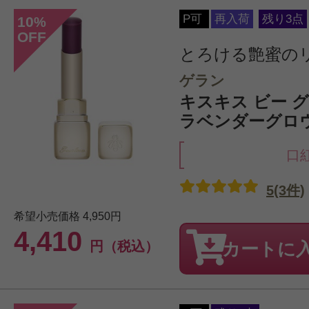
P可
再入荷
残り3点
10
%
OFF
とろける艶蜜の
ゲラン
キスキス ビー グロウ
ラベンダーグロ
口
5(3件)
希望小売価格
4,950円
4,410
円（税込）
カートに