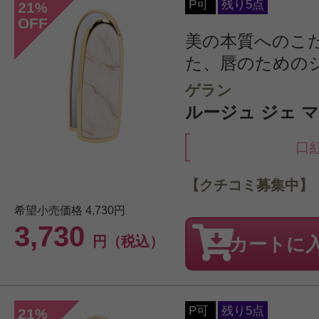
P可
残り5点
21
%
OFF
美の本質へのこ
た、唇のための
ゲラン
ルージュ ジェ 
口
【クチコミ募集中】
希望小売価格
4,730円
3,730
円（税込）
カートに
P可
残り5点
21
%