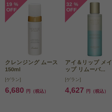
19
32
%
%
OFF
OFF
クレンジング ムース
アイ＆リップ メ
150ml
ップ リムーバ...
[ゲラン]
[ゲラン]
6,680
4,627
円（税込）
円（税込）