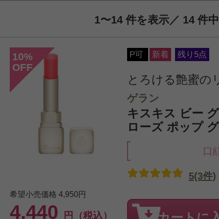
1〜14 件を表示／ 14 件中
P可
新着
残り5点
10
%
OFF
とろける艶蜜の
ゲラン
キスキス ビー グロウ
ローズ ポップ 
口
5(3件)
希望小売価格
4,950円
4,440
円（税込）
カートに